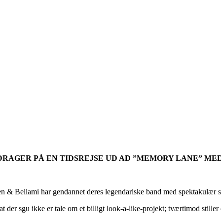
DRAGER PÅ EN TIDSREJSE UD AD ”MEMORY LANE” ME
sen &
Bellami
har gendannet deres legendariske band med spektakulær suc
at der sgu ikke er tale om et billigt look-a-like-projekt; tværtimod stille