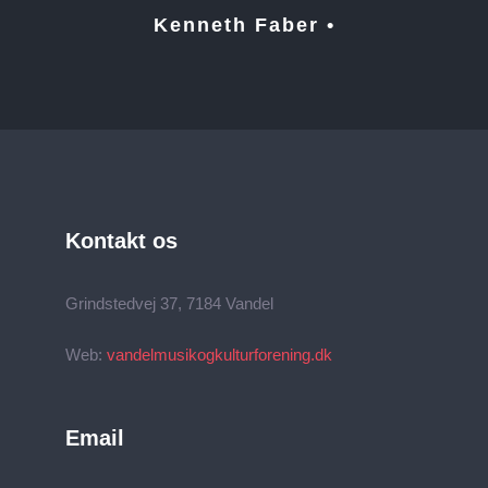
Kenneth Faber •
Kontakt os
Grindstedvej 37, 7184 Vandel
Web:
vandelmusikogkulturforening.dk
Email