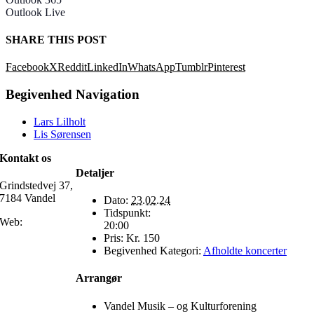
Outlook Live
SHARE THIS POST
Facebook
X
Reddit
LinkedIn
WhatsApp
Tumblr
Pinterest
Begivenhed Navigation
Lars Lilholt
Lis Sørensen
Kontakt os
Detaljer
Grindstedvej 37,
7184 Vandel
Dato:
23.02.24
Tidspunkt:
Web:
20:00
Pris:
Kr. 150
Begivenhed Kategori:
Afholdte koncerter
Arrangør
Vandel Musik – og Kulturforening