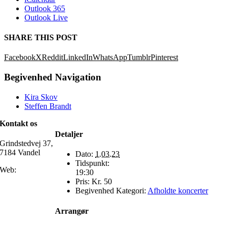
Outlook 365
Outlook Live
SHARE THIS POST
Facebook
X
Reddit
LinkedIn
WhatsApp
Tumblr
Pinterest
Begivenhed Navigation
Kira Skov
Steffen Brandt
Kontakt os
Detaljer
Grindstedvej 37,
7184 Vandel
Dato:
1.03.23
Tidspunkt:
Web:
19:30
Pris:
Kr. 50
Begivenhed Kategori:
Afholdte koncerter
Arrangør