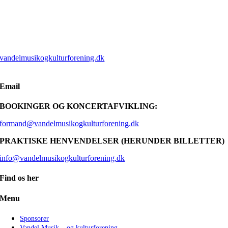
vandelmusikogkulturforening.dk
Email
BOOKINGER OG KONCERTAFVIKLING:
formand@vandelmusikogkulturforening.dk
PRAKTISKE HENVENDELSER (HERUNDER BILLETTER)
info@vandelmusikogkulturforening.dk
Find os her
Menu
Sponsorer
Vandel Musik – og kulturforening