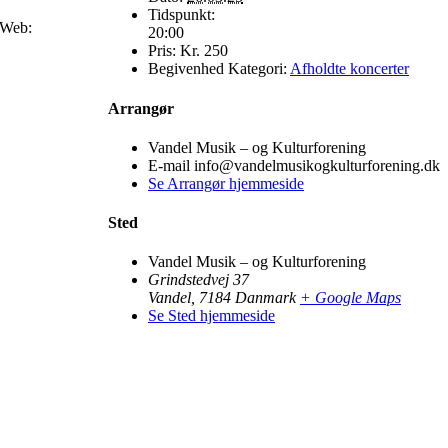
Tidspunkt:
Web:
20:00
Pris:
Kr. 250
Begivenhed Kategori:
Afholdte koncerter
Arrangør
Vandel Musik – og Kulturforening
E-mail
info@vandelmusikogkulturforening.dk
Se Arrangør hjemmeside
Sted
Vandel Musik – og Kulturforening
Grindstedvej 37
Vandel
,
7184
Danmark
+ Google Maps
Se Sted hjemmeside