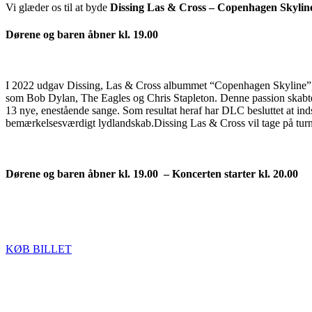
Vi glæder os til at byde
Dissing Las & Cross – Copenhagen Skyline
Dørene og baren åbner kl. 19.00
I 2022 udgav Dissing, Las & Cross albummet “Copenhagen Skyline”, hv
som Bob Dylan, The Eagles og Chris Stapleton. Denne passion skabte et
13 nye, enestående sange. Som resultat heraf har DLC besluttet at ind
bemærkelsesværdigt lydlandskab.Dissing Las & Cross vil tage på turné 
Dørene og baren åbner kl. 19.00 – Koncerten starter kl. 20.00
KØB BILLET