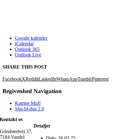
Google kalender
iCalendar
Outlook 365
Outlook Live
SHARE THIS POST
Facebook
X
Reddit
LinkedIn
WhatsApp
Tumblr
Pinterest
Begivenhed Navigation
Katrine Muff
Shu-bi-dua 2.0
Kontakt os
Detaljer
Grindstedvej 37,
7184 Vandel
Dato:
26.03.25