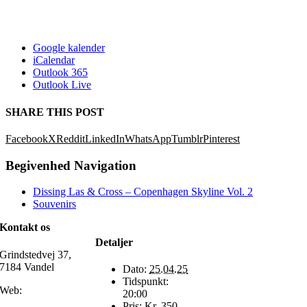
Google kalender
iCalendar
Outlook 365
Outlook Live
SHARE THIS POST
Facebook
X
Reddit
LinkedIn
WhatsApp
Tumblr
Pinterest
Begivenhed Navigation
Dissing Las & Cross – Copenhagen Skyline Vol. 2
Souvenirs
Kontakt os
Detaljer
Grindstedvej 37,
7184 Vandel
Dato:
25.04.25
Tidspunkt:
Web:
20:00
Pris:
Kr. 350