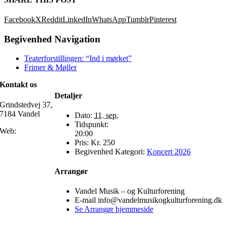
Facebook
X
Reddit
LinkedIn
WhatsApp
Tumblr
Pinterest
Begivenhed Navigation
Teaterforstillingen: “Ind i mørket”
Frimer & Møller
Kontakt os
Detaljer
Grindstedvej 37,
7184 Vandel
Dato:
11. sep.
Tidspunkt:
Web:
20:00
Pris:
Kr. 250
Begivenhed Kategori:
Koncert 2026
Arrangør
Vandel Musik – og Kulturforening
E-mail
info@vandelmusikogkulturforening.dk
Se Arrangør hjemmeside