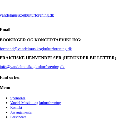
vandelmusikogkulturforening.dk
Email
BOOKINGER OG KONCERTAFVIKLING:
formand@vandelmusikogkulturforening.dk
PRAKTISKE HENVENDELSER (HERUNDER BILLETTER)
info@vandelmusikogkulturforening.dk
Find os her
Menu
Sponsorer
Vandel Musik – og kulturforening
Kontakt
Arrangementer
Persondata