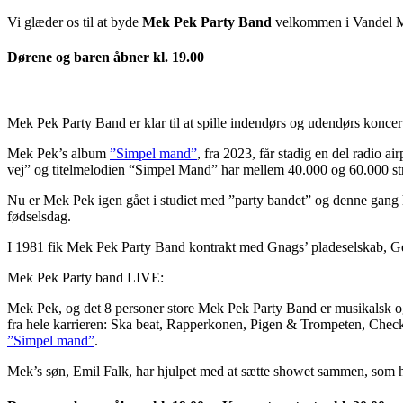
Vi glæder os til at byde
Mek Pek Party Band
velkommen i Vandel M
Dørene og baren åbner kl. 19
.00
Mek Pek Party Band er klar til at spille indendørs og udendørs konce
Mek Pek’s album
”Simpel mand”
, fra 2023, får stadig en del radio 
vej” og titelmelodien “Simpel Mand” har mellem 40.000 og 60.000 s
Nu er Mek Pek igen gået i studiet med ”party bandet” og denne gang ha
fødselsdag.
I 1981 fik Mek Pek Party Band kontrakt med Gnags’ pladeselskab, Gen
Mek Pek Party band LIVE:
Mek Pek, og det 8 personer store Mek Pek Party Band er musikalsk o
fra hele karrieren: Ska beat, Rapperkonen, Pigen & Trompeten, Check 
”Simpel mand”
.
Mek’s søn, Emil Falk, har hjulpet med at sætte showet sammen, som 